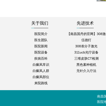
关于我们
先进技术
医院简介
【南昌国丹的官网】308激
医生团队
伍德灯
医院新闻
308准分子激光
医院设备
311ucb光疗设备
疾病百科
三维皮肤CT检测
白癜风常识
黑色素种植机
白癜风人群
无针介入疗法
白癜风部位
来院路线
南昌
医院