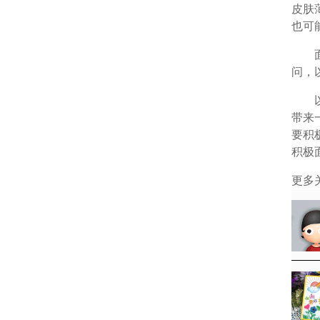
皮肤
也可
面对
问，
以
带来
要积
积极
更多