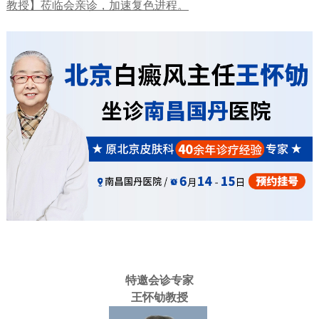
教授】莅临会亲诊，加速复色进程。
特邀会诊专家
王怀劬教授