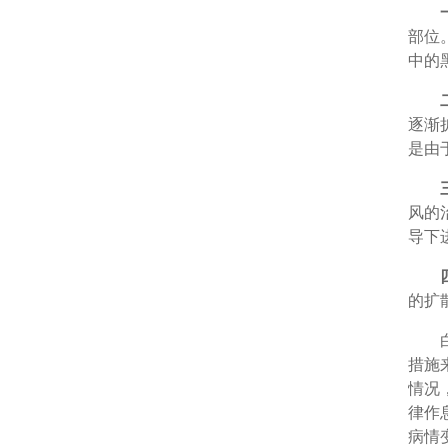
部位
中的
逐渐
是由
风的
导下
的扩
白癜
措施
情况
律作
病情