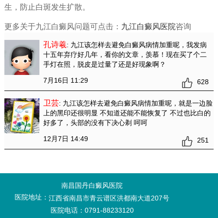
生，防止白斑发生扩散。
更多关于九江白癜风问题可点击：
九江白癜风医院
咨询
孔诗羲
: 九江该怎样去避免白癜风病情加重呢
，我发病
十五年弃疗好几年，看你的文章，羡慕！现在买了个二
手灯在照，脱皮是过量了还是好现象啊？
7月16日 11:29
628
卫芸
: 九江该怎样去避免白癜风病情加重呢
，就是一边脸
上的黑印还很明显 不知道还能不能恢复了 不过也比白的
好多了，头部的没有下决心剃 呵呵
12月7日 14:49
251
南昌国丹白癜风医院
医院地址：
江西省南昌市青云谱区洪都南大道207号
医院电话：0791-88233120