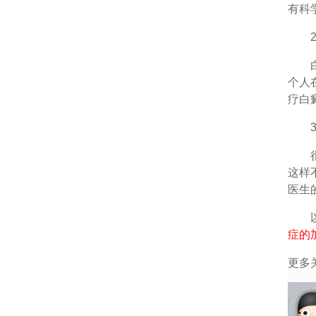
有科
2、
白癜
个人
疗白
3、
很多
这样
医生
以上
症的
更多