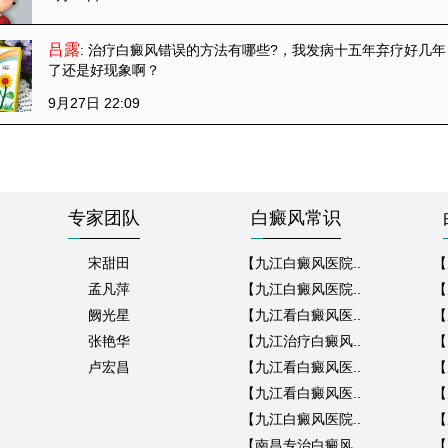
吕露
: 治疗白癜风错误的方法有哪些?
，我发病十五年弃疗好几年
了还是好现象啊？
9月27日 22:09
专家团队
白癜风常识
宋甜田
【九江白癜风医院..
【
孟凡萍
【九江白癜风医院..
【
阙光星
【九江看白癜风医..
【
张艳华
【九江治疗白癜风..
【
卢宏昌
【九江看白癜风医..
【
【九江看白癜风医..
【
【九江白癜风医院..
【
【南昌专治白癜风..
【