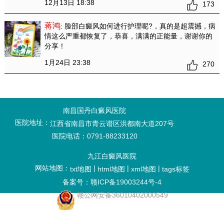
12月13日 18:38
173
蒋鸿
: 脸部白癜风如何进行护理呢?
，真的是超震撼，病
情这么严重都恢复了，恭喜，满满的正能量，谢谢你的
分享！
1月24日 23:38
270
南昌国丹白癜风医院
医院地址：
江西省南昌市青云谱区洪都南大道207号
医院电话：0791-88233120
九江白癜风医院
网站地图：
|
|
|
txt地图
html地图
xml地图
tags标签
备案号：赣ICP备19003244号-4
赣公网安备36010402000549
九江白癜风医院哪家好