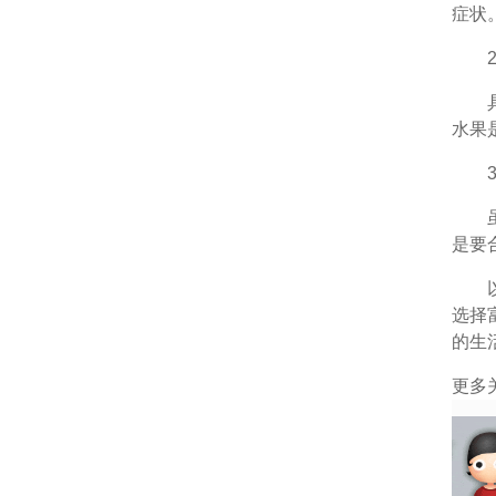
症状
2、
具有
水果
3、
虽然
是要
以
选择
的生
更多