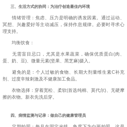
三、生活方式的协同：为治疗创造最佳内环境
情绪管理：焦虑、压力是明确的诱发因素。通过运动、
冥想、兴趣爱好等主动减压，保持作息规律。必要时寻求心
理支持。
均衡饮食：
无需盲目忌口，尤其是水果蔬菜，确保优质蛋白(肉、
蛋、奶、豆)、微量元素(坚果、黑芝麻)摄入。
避免的是：个人过敏的食物、长期大剂量维生素C补充
剂、过度辛辣刺激及不健康加工食品。
衣物选择：穿着宽松、柔软(首选纯棉、莫代尔)、无硬摩
擦的衣物。新衣先洗后穿。
四、病情监测与记录：做自己的健康管理员
定期拍照：每月在固定光线、角度下为白斑拍照，这是