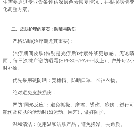
生需要通过专业设备评估深层色素恢复情况，并根据病情变
化调整方案。
二、皮肤护理的基石：防晒与防伤
严格防晒(治疗期尤其重要)：
治疗期间皮肤(特别是光疗后)对紫外线更敏感。无论晴
雨，每日涂抹广谱防晒霜(SPF30+/PA+++以上)，户外每2小
时补涂。
优先采用硬防晒：宽檐帽、防晒口罩、长袖衣物。
绝对避免皮肤损伤：
严防“同形反应”：避免抓挠、摩擦、烫伤、冻伤，进行可
能伤及皮肤的活动时(如运动、园艺)，做好防护。
温和清洁：使用温和洁肤产品，避免搓澡、去角质。