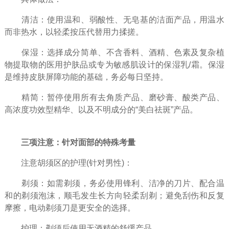
清洁：使用温和、弱酸性、无皂基的洁面产品，用温水
而非热水，以轻柔按压代替用力揉搓。
保湿：选择成分简单、不含香料、酒精、色素及复杂植
物提取物的医用护肤品或专为敏感肌设计的保湿乳/霜。保湿
是维持皮肤屏障功能的基础，务必每日坚持。
精简：暂停使用所有去角质产品、磨砂膏、酸类产品、
高浓度功效型精华、以及不明成分的“美白祛斑”产品。
三项注意：针对面部的特殊考量
注意胡须区的护理(针对男性)：
剃须：如需剃须，务必使用锋利、洁净的刀片、配合温
和的剃须泡沫，顺毛发生长方向轻柔刮剃；避免刮伤和反复
摩擦，电动剃须刀是更安全的选择。
护理：剃须后使用无酒精的舒缓产品。