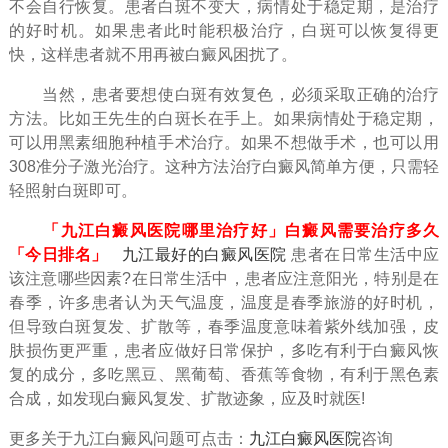
不会自行恢复。患者白斑不变大，病情处于稳定期，是治疗
的好时机。如果患者此时能积极治疗，白斑可以恢复得更
快，这样患者就不用再被白癜风困扰了。
当然，患者要想使白斑有效复色，必须采取正确的治疗
方法。比如王先生的白斑长在手上。如果病情处于稳定期，
可以用黑素细胞种植手术治疗。如果不想做手术，也可以用
308准分子激光治疗。这种方法治疗白癜风简单方便，只需轻
轻照射白斑即可。
「九江白癜风医院哪里治疗好」白癜风需要治疗多久
「今日排名」
九江最好的白癜风医院
患者在日常生活中应
该注意哪些因素?在日常生活中，患者应注意阳光，特别是在
春季，许多患者认为天气温度，温度是春季旅游的好时机，
但导致白斑复发、扩散等，春季温度意味着紫外线加强，皮
肤损伤更严重，患者应做好日常保护，多吃有利于白癜风恢
复的成分，多吃黑豆、黑葡萄、香蕉等食物，有利于黑色素
合成，如发现白癜风复发、扩散迹象，应及时就医!
更多关于九江白癜风问题可点击：
九江白癜风医院
咨询