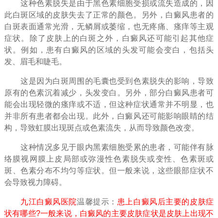
这种色素脱失是由于黑色素细胞受损或流失造成的，因
此白斑区域的皮肤失去了正常的颜色。另外，白癜风患者的
白斑表面通常光滑，无鳞屑或萎缩，也无疼痛、瘙痒等主观
症状。除了皮肤上的白斑之外，白癜风还可能引起其他症
状。例如，患有白癜风的区域的头发可能会变白，包括头
发、眉毛和睫毛。
这是因为白斑周围的毛囊也受到色素脱失的影响，导致
原有的色素沉着减少，头发变白。另外，部分白癜风患者可
能会出现轻微的瘙痒或不适，但这种症状通常并不明显，也
并非所有患者都会出现。此外，白癜风还可能影响眼睛的结
构，导致虹膜出现斑点或色素流失，从而导致颜色改变。
这种情况多见于眼内黑素细胞受累的患者，可能伴有脉
络膜视网膜上皮局部或弥漫性色素脱失或变性、色素斑或
斑、色素分布不均匀等症状。但一般来说，这些眼部症状不
会导致视力障碍。
九江白癜风医院
温馨提示：
患上白癜风后主要的皮肤症
状有哪些?一般来说，白癜风的主要皮肤症状是皮肤上出现不