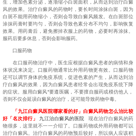
生，增加色素分泌，逐渐缩小白斑面积，从而达到治疗白癜
风的效果。治疗白癜风的药物时，要长时间涂抹白斑，因为
白斑不能用药物缩小，否则会导致白癜风频发。在白斑部位
涂抹药膏时要均匀，否则会导致色素分布不均匀，影响恢复
效果。用药膏后，避免擦掉衣服上的药物，必要时再涂抹。
服药后要多休息，否则会影响服药。
口服药物
在口服药物治疗中，医生应根据白癜风患者的病情和身
体状况来决定。口服药物通常比外用药物更有效。口服药物
还可以调节身体的免疫系统，促进色素的产生，从而达到治
疗白癜风的效果，因为白癜风患者经常会出现免疫系统下降
的症状。服用白癜风*要遵医嘱，不要擅自服药或模仿他人，
否则不仅会延误白癜风的治疗，还可能导致药物中毒。
「九江白癜风医院哪家看的好」白癜风药物怎么治比较
好「名次排行」
九江治白癜风的医院
现在治疗白癜风的药
物很多，这里就不一一介绍了。口服药物或外用药物都可以
治疗白癜风。治疗白癜风的药物预后较好，所以病人应该积