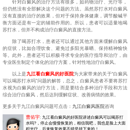
针对白癜风的治疗方法有很多，如药物治疗、光疗等，
但仍然没有全部解决这个问题的方法。虽然苏打水对白癜风
没有直接的治疗的效果，但对于保持身体健康，调节酸碱平
衡方面还是有一定的辅助作用的。所以，患者可以适量地喝
苏打水，但并不构成治疗白癜风的直接方法。
除了喝苏打水，患者还可以通过其他方面来缓解白癜风
的症状，比如合理饮食、避免过多阳光暴晒、保持精神愉快
等。此外，患者还可以积极寻求专业的医疗指导和治疗，由
专业医生制定个体化的治疗方案，针对性地治疗白癜风。
以上是
九江看白癜风的好医院
为大家带来的关于“白癜风
可以喝苏打水吗”问题的解答，总之，白癜风患者不要将苏打
水视为白癜风的治疗方法，而是要结合多种治疗手段和方法
综合治疗白癜风，然后达到缓解症状、改善病情的效果。
更多关于九江白癜风问题可点击：
九江白癜风医院
咨询
曹佑宇
: 九江看白癜风的好医院讲述白癜风可以喝苏打
水吗?
，停止会慢慢恢复的，相信我吧，我也是脸上大面
积光疗，后来恢复效果不错坚持下来的！