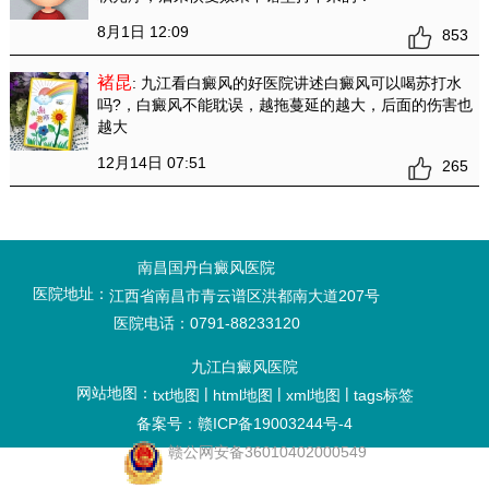
8月1日 12:09
853
褚昆
: 九江看白癜风的好医院讲述白癜风可以喝苏打水
吗?
，白癜风不能耽误，越拖蔓延的越大，后面的伤害也
越大
12月14日 07:51
265
南昌国丹白癜风医院
医院地址：
江西省南昌市青云谱区洪都南大道207号
医院电话：0791-88233120
九江白癜风医院
网站地图：
|
|
|
txt地图
html地图
xml地图
tags标签
备案号：赣ICP备19003244号-4
赣公网安备36010402000549