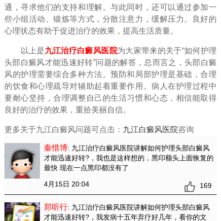
通，寻求他们的支持和理解。与此同时，还可以通过参加一
些小组活动、锻炼等方式，分散注意力，缓解压力。良好的
心理状态有助于促进治疗的效果，提高生活质量。
以上是
九江治疗白癜风医院
为大家带来的关于“如何护理
头部白癜风才能迅速好转”问题的解答，总而言之，头部白癜
风的护理需要综合多种方法。预防和局部护理是基础，合理
的饮食和心理疏导对辅助起着重要作用。病人在护理过程中
要耐心坚持，合理调整自己的生活习惯和心态，相信能取得
良好的治疗的效果，重拾美丽自信。
更多关于九江白癜风问题可点击：
九江白癜风医院
咨询
秦惜博
: 九江治疗白癜风医院讲解如何护理头部白癜风
才能迅速好转?
，我也是这样想的，黑印额头上面恢复的
最快 现在一点黑印都没有了
4月15日 20:04
169
郑听行
: 九江治疗白癜风医院讲解如何护理头部白癜风
才能迅速好转?
，我发病十五年弃疗好几年，看你的文