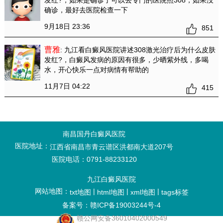
确诊，最好去医院检查一下
9月18日 23:36
851
曹雅
: 九江看白癜风医院讲述308激光治疗后为什么皮肤
发红?
，白癜风发病的原因有很多，少晒紫外线，多喝
水，开心快乐一点对病情有帮助的
11月7日 04:22
415
南昌国丹白癜风医院
医院地址：
江西省南昌市青云谱区洪都南大道207号
医院电话：0791-88233120
九江白癜风医院
网站地图：
|
|
|
txt地图
html地图
xml地图
tags标签
备案号：赣ICP备19003244号-4
赣公网安备36010402000549