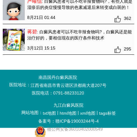
严曜信
: 白癜风患者可以不吃辛辣食物吗?
，有些人就是
湿疹后的炎症慢慢导致的色素减退后来转变成白斑的！
8月21日 01:44
362
蒋碧
: 白癜风患者可以不吃辛辣食物吗?
，白癜风还是能
治疗好的，要相信现在的医疗条件和技术
3月12日 15:15
295
南昌国丹白癜风医院
医院地址：
江西省南昌市青云谱区洪都南大道207号
医院电话：0791-88233120
九江白癜风医院
网站地图：
|
|
|
txt地图
html地图
xml地图
tags标签
备案号：赣ICP备19003244号-4
赣公网安备36010402000549