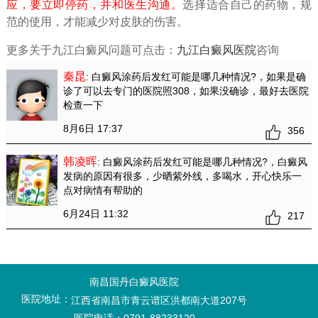
应，要立即停药，并和医生沟通。
选择适合自己的药物，规
范的使用，才能减少对皮肤的伤害。
更多关于九江白癜风问题可点击：
九江白癜风医院
咨询
秦昆
: 白癜风涂药后发红可能是哪几种情况?
，如果是确
诊了可以去专门的医院照308，如果没确诊，最好去医院
检查一下
8月6日 17:37
356
韩凌晖
: 白癜风涂药后发红可能是哪几种情况?
，白癜风
发病的原因有很多，少晒紫外线，多喝水，开心快乐一
点对病情有帮助的
6月24日 11:32
217
南昌国丹白癜风医院
医院地址：
江西省南昌市青云谱区洪都南大道207号
医院电话：0791-88233120