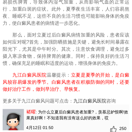
易损伤脾胃，导致体内湿气加重，从而影响气血的正常运
行，加重白斑的症状。此外，夏季夜生活丰富，人们容易熬
夜、睡眠不足，这些不良的生活习惯也可能影响身体的免疫
力，使白癜风患者的病情进一步恶化。
那么，面对立夏过后白癜风病情加重的风险，患者应该
如何应对呢?首先，加强防晒措施是关键，避免长时间暴露在
阳光下，尤其是中午时分。其次，注意饮食调理，避免过多
摄入寒凉食物，保持脾胃的健康。同时，保持良好的生活习
惯，确保充足的睡眠和适度的运动，增强身体的免疫力。
九江白癜风医院
温馨提示：
立夏是夏季的开始，是白癜
风较容易爆发的季节。白癜风患者在积极防御的同时，还要
做好治疗工作，做到早治疗、早恢复。
更多关于九江白癜风问题可点击：
九江白癜风医院
咨询
褚曜
: 为什么立夏后白癜风患者加重?
，羡慕忌妒恨啊!效
果真好啊！不知道我有没有这么好的效果，哎
4月12日 01:50
250