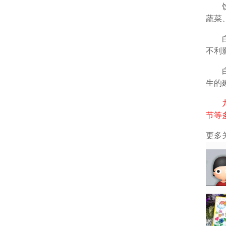
饮食
蔬菜
白癜
不利
白癜
生的
节等
更多