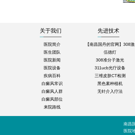
关于我们
先进技术
医院简介
【南昌国丹的官网】308激
医生团队
伍德灯
医院新闻
308准分子激光
医院设备
311ucb光疗设备
疾病百科
三维皮肤CT检测
白癜风常识
黑色素种植机
白癜风人群
无针介入疗法
白癜风部位
来院路线
南昌
医院