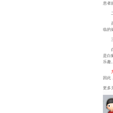
患者
二、
虽然
临的
三、
白癜
是白
乐趣
因此
更多