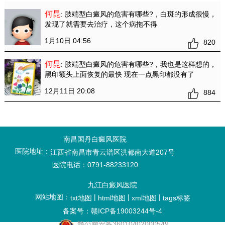
何昆
: 肢端型白癜风的危害有哪些?
，白斑的形成很慢，
发现了就需要去治疗，这个病拖不得
1月10日 04:56
820
何昆
: 肢端型白癜风的危害有哪些?
，我也是这样想的，
黑印额头上面恢复的最快 现在一点黑印都没有了
12月11日 20:08
884
南昌国丹白癜风医院
医院地址：
江西省南昌市青云谱区洪都南大道207号
医院电话：0791-88233120
九江白癜风医院
网站地图：
|
|
|
txt地图
html地图
xml地图
tags标签
备案号：赣ICP备19003244号-4
赣公网安备36010402000549