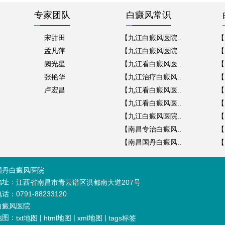
专家团队
白癜风常识
宋甜田
【九江白癜风医院..
【
孟凡萍
【九江白癜风医院..
【
阙光星
【九江看白癜风医..
【
张艳华
【九江治疗白癜风..
【
卢宏昌
【九江看白癜风医..
【
【九江看白癜风医..
【
【九江白癜风医院..
【
【南昌专治白癜风..
【
【南昌国丹白癜风..
【
国丹白癜风医院
地址：
江西省南昌市青云谱区洪都南大道207号
：0791-88233120
白癜风医院
地图：
|
|
|
txt地图
html地图
xml地图
tags标签