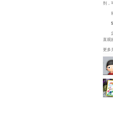
剂，
规律
5.
定期
直观
更多