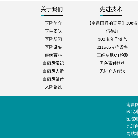
关于我们
先进技术
医院简介
【南昌国丹的官网】308激
医生团队
伍德灯
医院新闻
308准分子激光
医院设备
311ucb光疗设备
疾病百科
三维皮肤CT检测
白癜风常识
黑色素种植机
白癜风人群
无针介入疗法
白癜风部位
来院路线
南昌
医院
医院电话
九江
网站