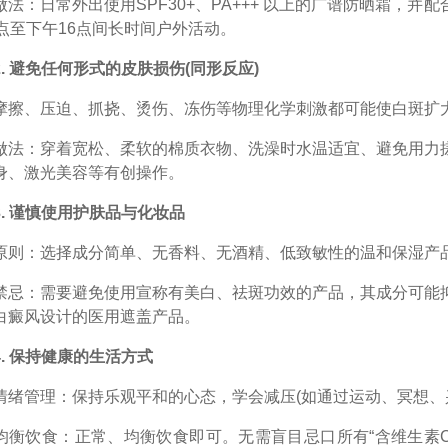
：日常外出使用SPF30+、PA+++​ 以上的广谱防晒霜，
0点至下午16点间长时间户外活动。
 避免任何形式的皮肤损伤(同形反应)
、压迫、抓挠、烫伤、冻伤等物理化学刺激都可能使白斑扩
：穿着宽松、柔软的棉质衣物、洗澡时水温适宜、避免用力搓
身、激光美容等有创操作。
 谨慎使用护肤品与化妆品
：选择成分简单、无香料、无酒精、低致敏性的温和保湿产品
：需要避免使用宣称有美白、祛斑功效的产品，其成分可能抑
白癜风设计的医用遮盖产品。
 保持健康的生活方式
管理：保持乐观平和的心态，学会减压(如通过运动、冥想、兴
饮食：正常、均衡饮食即可。无需盲目忌口所有“含维生素C的