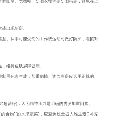
并配合遮阳伞、宽檐帽、防晒衣物等硬防晒措施，避免在上
大或出现新斑。
擦、从事可能受伤的工作或运动时做好防护，谨慎对
，维持皮肤屏障健康。
制黑色素生成，加重病情。遮盖白斑应选用正规的、
趣爱好)，因为精神压力是明确的诱发加重因素。
食物”(如水果蔬菜)，应避免过量摄入维生素C补充