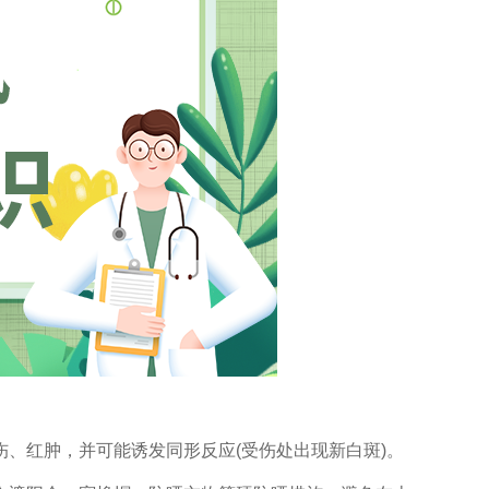
红肿，并可能诱发同形反应(受伤处出现新白斑)。