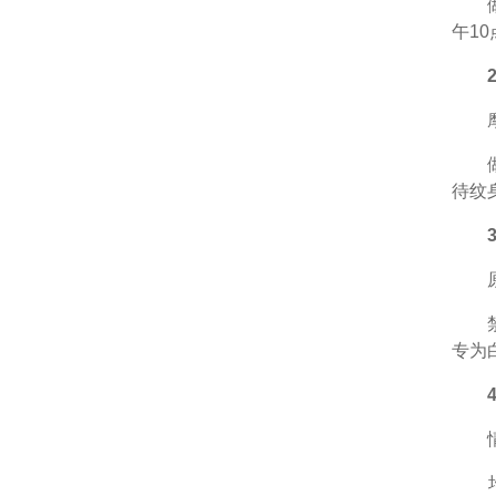
做法
午1
2.
摩擦
做法
待纹
3.
原则
禁忌
专为
4.
情绪
均衡