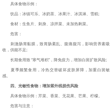
具体食物示例：​
饮品：冰镇可乐、冰奶茶、冰果汁、冰淇淋、雪糕;​
食材：生鱼片、刺身、凉拌菜、未加热剩菜。​
危害：​
刺激肠胃黏膜，致胃肠紊乱、腹痛腹泻，影响营养素吸
收，供能不足;​
长期食用致 “寒气堆积”，降免疫力，增加白斑扩散风险;​
夏季频繁食用，冷热交替破坏皮肤屏障，加重白斑敏
感。​
四、光敏性食物：增加紫外线损伤风险​
具体食物示例：芹菜、香菜、无花果、芒果、柠檬。​
危害与注意：​