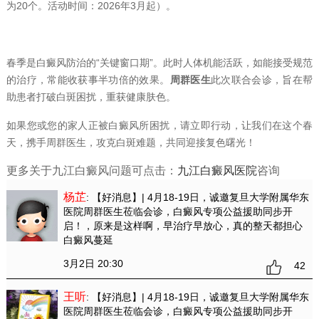
为20个。活动时间：2026年3月起）。
春季是白癜风防治的“关键窗口期”。此时人体机能活跃，如能接受规范
的治疗，常能收获事半功倍的效果。
周群医生
此次联合会诊，旨在帮
助患者打破白斑困扰，重获健康肤色。
如果您或您的家人正被白癜风所困扰，请立即行动，让我们在这个春
天，携手周群医生，攻克白斑难题，共同迎接复色曙光！
更多关于九江白癜风问题可点击：
九江白癜风医院
咨询
杨芷
: 【好消息】| 4月18-19日，诚邀复旦大学附属华东
医院周群医生莅临会诊，白癜风专项公益援助同步开
启！
，原来是这样啊，早治疗早放心，真的整天都担心
白癜风蔓延
3月2日 20:30
42
王听
: 【好消息】| 4月18-19日，诚邀复旦大学附属华东
医院周群医生莅临会诊，白癜风专项公益援助同步开