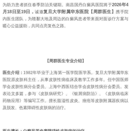
2026年4
为助力患者抓住春季防治关键期。南昌国丹白癜风医院将于
月18日至19日，
复旦大学附属华东医院【周群医生】
诚邀
携手院
内医生团队，为赣鄱大地及周边的白癜风患者带来面对面诊疗方案与
暖心公益援助，共同点亮复色之路。
【周群医生专业介绍】
医生介绍：
1982年毕业于上海第一医学院医学系。复旦大学附属华东
医院原皮肤科主任，从事皮肤性病临床及教学工作多年。任中国医师
学会皮肤性病分会委员、上海中西医结合学会皮肤性病分会委员。发
表论文多篇，参与《皮肤病研究》、《银屑病防治》、《皮肤病临床
药物应用》等编写工作。擅长脂溢性皮炎、痤疮等皮肤附属器疾病以
及脱发、色素障碍性皮肤病的治疗。