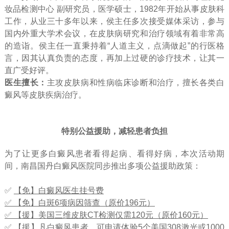
妆品检测中心 副研究员，医学硕士，1982年开始从事皮肤科
工作，从业三十多年以来，侯主任多次接受媒体采访，参与
国内外重大学术会议，在皮肤病研究和治疗领域有着非常高
的造诣。侯主任一直秉持着“人道主义，点滴做起”的行医格
言，因其认真负责的态度，再加上过硬的诊疗技术，让其一
直广受好评。
医生擅长：
主攻皮肤病和性病临床诊断和治疗，擅长各类白
癜风等皮肤疾病治疗。
特别公益援助，减轻患者负担
为了让更多白癜风患者看得起病、看得好病，本次活动期
间，南昌国丹白癜风医院同步推出多项公益援助政策：
✅
【免】白癜风医生挂号费
✅ 【免】白斑6项病因筛查（原价196元）
✅ 【援】美国三维皮肤CT检测仅需120元（原价160元）
✅ 【援】凡白癜风患者，可申请体验5个美国308激光或1000