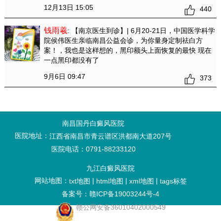
12月13日 15:05
440
钱雨羲
: 【南京医生到诊】| 6月20-21日，中国医学科学
院侯伟医生亲临南昌公益会诊，为你量身定制祛白方
案！
，我也是这样想的，黑印额头上面恢复的最快 现在
一点黑印都没有了
9月6日 09:47
373
南昌国丹白癜风医院
医院地址：
江西省南昌市青云谱区洪都南大道207号
医院电话：0791-88233120
九江白癜风医院
网站地图：
|
|
|
txt地图
html地图
xml地图
tags标签
备案号：赣ICP备19003244号-4
赣公网安备36010402000549