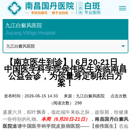
九江白癜风医院
Jiujiang Vitiligo Hospital
九江白癜风医院
【南京医生到诊】| 6月20-21日，
中国医学科学院侯伟医生亲临南昌
公益会诊，为你量身定制祛白方
案！
发布时间：2026-06-15 14:33
来源：九江白癜风医院
点击次数
（阅读次数）:298
盛夏六月，粽叶飘香，值此端午来临之际，趁假期，给健康
一份特别的礼物。
本周（6月20日-21日）
，
南昌国丹白癜风
医院
邀请中国医学科学院皮肤病医院——
【
侯伟医生
】
莅临