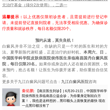
元治疗基金（须分2次使用），二选一
温馨提示：
以上优惠仅限初诊患者，且需提前进行登记申
请。未提前登记直接到院者，无法享受相应优惠。为确保诊
疗质量和就诊秩序，每日名额仅限20个。
预约从速，莫失良机！
白癜风并非不治之症，你缺的只是一个对的医生和对的方
法。夏季新陈代谢旺盛，正是治疗的好时机。
本周六、日，
中国医学科学院皮肤病医院侯伟医生亲临南昌国丹白癜风医
院，
每日仅限20名
。
如果你或身边的人还在被白斑困扰，快
来预约，抢占名额！让医生为你拨开迷雾，助你重拾自信笑
容。
更多关于九江白癜风问题可点击：
九江白癜风医院
咨询
秦佑鹏
: 【南京医生到诊】| 6月20-21日，中国医学科学
院侯伟医生亲临南昌公益会诊，为你量身定制祛白方
案！
，我也是这样想的，黑印额头上面恢复的最快 现在
一点黑印都没有了